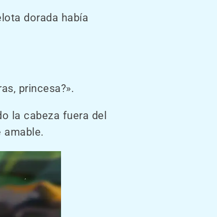
elota dorada había
as, princesa?».
o la cabeza fuera del
e amable.