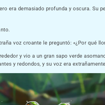
pero era demasiado profunda y oscura. Su p
anto.
aña voz croante le preguntó: «¿Por qué llor
lrededor y vio a un gran sapo verde asomand
llantes y redondos, y su voz era extrañament