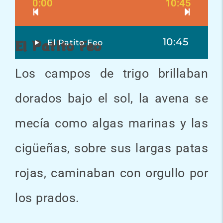
0:00
10:45
10:45
El Patito Feo
El Patito Feo
Los campos de trigo brillaban
dorados bajo el sol, la avena se
mecía como algas marinas y las
cigüeñas, sobre sus largas patas
rojas, caminaban con orgullo por
los prados.